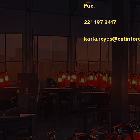
Pue.
221 197 2417
karla.reyes@extintor